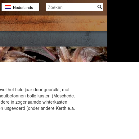
Nederlands
English
Français
el het hele jaar door gebruikt, met
 houtbetonnen bolle kasten (Meschede.
 andere in zogenaamde winterkasten
en uitgevoerd (onder andere Kerth e.a.