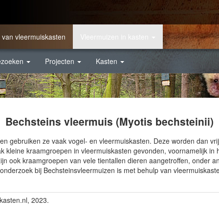
 van vleermuiskasten
Vleermuizen in kasten
ezoeken
Projecten
Kasten
Bechsteins vleermuis (Myotis bechsteinii)
n gebruiken ze vaak vogel- en vleermuiskasten. Deze worden dan vrijw
ak kleine kraamgroepen in vleermuiskasten gevonden, voornamelijk in
zijn ook kraamgroepen van vele tientallen dieren aangetroffen, onder
eonderzoek bij Bechsteinsvleermuizen is met behulp van vleermuiskast
kasten.nl, 2023.