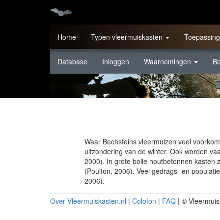
Overslaan
en
naar
de
Home
Typen vleermuiskasten
Toepassing
inhoud
gaan
Database
Inloggen
Waarnemingen
B
Waar Bechsteins vleermuizen veel voorkome
uitzondering van de winter. Ook worden va
2000). In grote bolle houtbetonnen kasten 
(Poulton, 2006). Veel gedrags- en populati
2006).
Over Vleermuiskasten.nl
|
Colofon
|
FAQ
| © Vleermuis