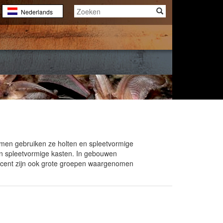
Nederlands
English
Français
men gebruiken ze holten en spleetvormige
in spleetvormige kasten. In gebouwen
 Recent zijn ook grote groepen waargenomen