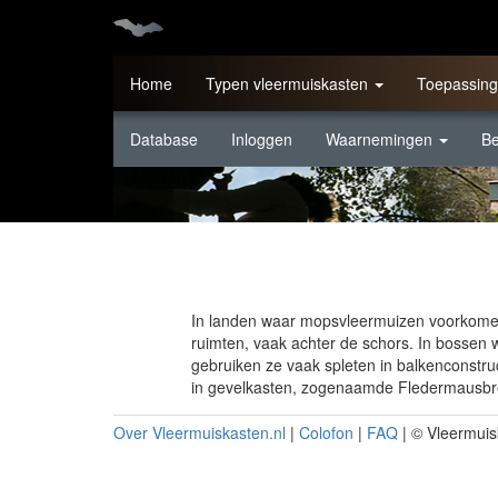
Overslaan
en
naar
de
Home
Typen vleermuiskasten
Toepassing
inhoud
gaan
Database
Inloggen
Waarnemingen
B
In landen waar mopsvleermuizen voorkomen
ruimten, vaak achter de schors. In bossen 
gebruiken ze vaak spleten in balkenconstru
in gevelkasten, zogenaamde Fledermausbre
Over Vleermuiskasten.nl
|
Colofon
|
FAQ
| © Vleermuis