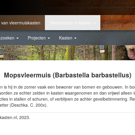
 van vleermuiskasten
Vleermuizen in kasten
ezoeken
Projecten
Kasten
Mopsvleermuis (Barbastella barbastellus)
 is hij in de zomer vaak een bewoner van bomen en gebouwen. In bo
worden ze echter zelden in kasten waargenomen en dan vrijwel alleen 
cties in stallen of schuren, of verblijven ze achter gevelbetimmering.
tter (Deschka. C. 200x).
kasten.nl, 2023.