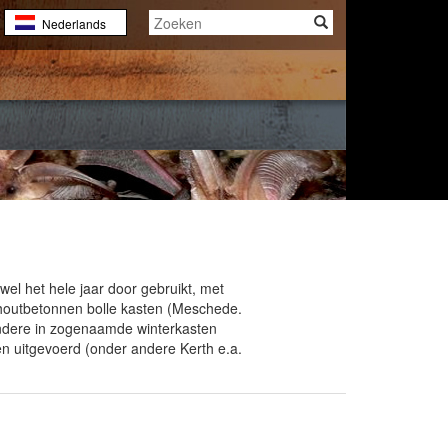
Nederlands
English
Français
el het hele jaar door gebruikt, met
 houtbetonnen bolle kasten (Meschede.
 andere in zogenaamde winterkasten
en uitgevoerd (onder andere Kerth e.a.