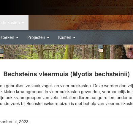
n in kasten
ezoeken
Projecten
Kasten
Bechsteins vleermuis (Myotis bechsteinii)
n gebruiken ze vaak vogel- en vleermuiskasten. Deze worden dan vrijw
ak kleine kraamgroepen in vleermuiskasten gevonden, voornamelijk in
zijn ook kraamgroepen van vele tientallen dieren aangetroffen, onder
eonderzoek bij Bechsteinsvleermuizen is met behulp van vleermuiskast
kasten.nl, 2023.