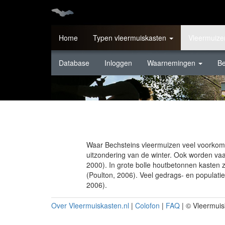
Skip
to
main
content
Home
Typen vleermuiskasten
Vleermuize
Database
Inloggen
Waarnemingen
B
Waar Bechsteins vleermuizen veel voorkome
uitzondering van de winter. Ook worden va
2000). In grote bolle houtbetonnen kasten 
(Poulton, 2006). Veel gedrags- en populati
2006).
Over Vleermuiskasten.nl
|
Colofon
|
FAQ
| © Vleermuis