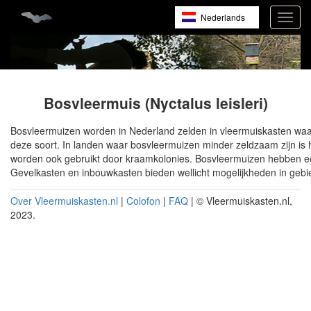
Skip
Nederlands
Toggl
to
navig
main
English
content
Français
Bosvleermuis (Nyctalus leisleri)
Bosvleermuizen worden in Nederland zelden in vleermuiskasten w
deze soort. In landen waar bosvleermuizen minder zeldzaam zijn is 
worden ook gebruikt door kraamkolonies. Bosvleermuizen hebben ee
Gevelkasten en inbouwkasten bieden wellicht mogelijkheden in ge
Over Vleermuiskasten.nl
|
Colofon
|
FAQ
| © Vleermuiskasten.nl,
2023.