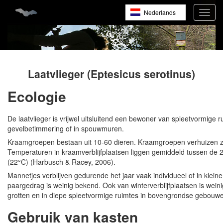
Skip
Nederlands
Toggl
to
navig
main
English
content
Français
Laatvlieger (Eptesicus serotinus)
Ecologie
De laatvlieger is vrijwel uitsluitend een bewoner van spleetvormige 
gevelbetimmering of in spouwmuren.
Kraamgroepen bestaan uit 10-60 dieren. Kraamgroepen verhuizen zeld
Temperaturen in kraamverblijfplaatsen liggen gemiddeld tussen de 
(22°C) (Harbusch & Racey, 2006).
Mannetjes verblijven gedurende het jaar vaak individueel of in kleine
paargedrag is weinig bekend. Ook van winterverblijfplaatsen is weini
grotten en in diepe spleetvormige ruimtes in bovengrondse gebouw
Gebruik van kasten